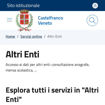
Sito istituzionale
Salta e vai al contenuto
Salta e vai al footer
Castelfranco
Veneto
Home
/
Servizi online
/
Altri Enti
Altri Enti
Accesso ai dati per altri enti: consultazione anagrafe,
mensa scolastica, ...
Esplora tutti i servizi in "Altri
Enti"